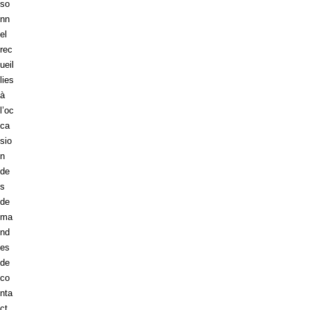
so
nn
el
rec
ueil
lies
à
l’oc
ca
sio
n
de
s
de
ma
nd
es
de
co
nta
ct,