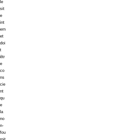
le
sit
e
int
ern
et
doi
t
êtr
e
co
ns
cie
nt
qu
e
la
no
n-
fou
rnit