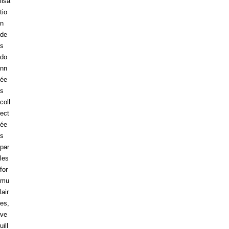
lisa
tio
n
de
s
do
nn
ée
s
coll
ect
ée
s
par
les
for
mu
lair
es,
ve
uill