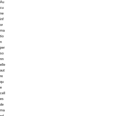
Au
cu
ne
inf
or
ma
tio
n
per
so
nn
elle
aut
re
qu
e
cell
es
de
ma
nd