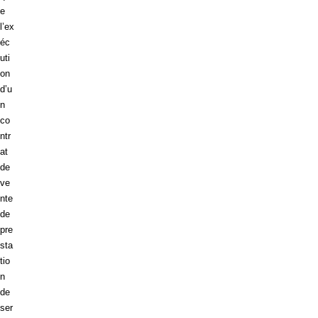
e
l’ex
éc
uti
on
d’u
n
co
ntr
at
de
ve
nte
de
pre
sta
tio
n
de
ser