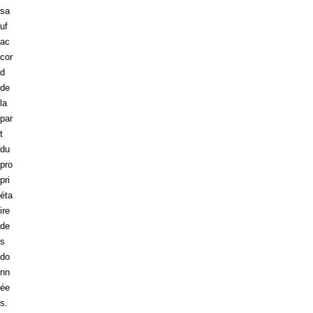
sa
uf
ac
cor
d
de
la
par
t
du
pro
pri
éta
ire
de
s
do
nn
ée
s.