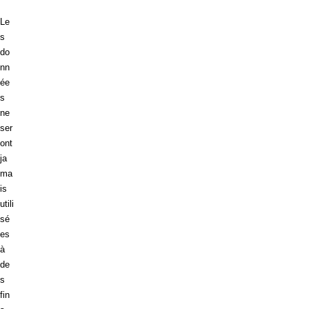
Le
s
do
nn
ée
s
ne
ser
ont
ja
ma
is
utili
sé
es
à
de
s
fin