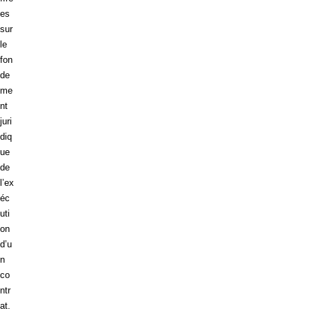
es
sur
le
fon
de
me
nt
juri
diq
ue
de
l’ex
éc
uti
on
d’u
n
co
ntr
at.