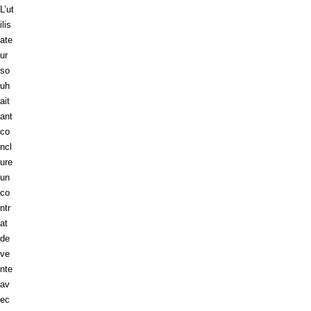
L’ut
ilis
ate
ur
so
uh
ait
ant
co
ncl
ure
un
co
ntr
at
de
ve
nte
av
ec