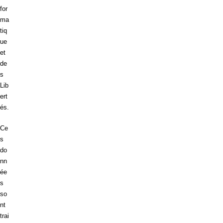
for
ma
tiq
ue
et
de
s
Lib
ert
és.
Ce
s
do
nn
ée
s
so
nt
trai