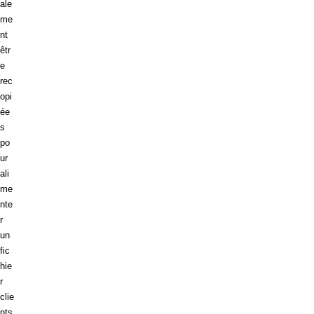
ale
me
nt
êtr
e
rec
opi
ée
s
po
ur
ali
me
nte
r
un
fic
hie
r
clie
nts