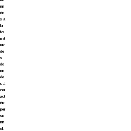
nn
ée
s à
la
fou
rnit
ure
de
s
do
nn
ée
s à
car
act
ère
per
so
nn
el.