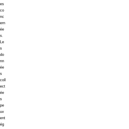
es
co
nc
ern
ée
s.
Le
s
do
nn
ée
s
coll
ect
ée
s
pe
uv
ent
ég