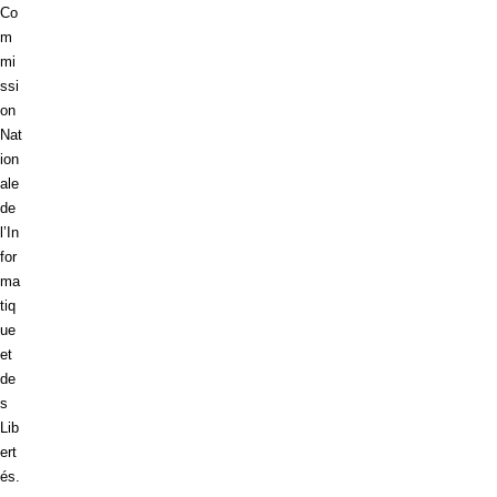
Co
m
mi
ssi
on
Nat
ion
ale
de
l’In
for
ma
tiq
ue
et
de
s
Lib
ert
és.