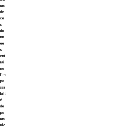
ure
de
ce
s
do
nn
ée
s
ent
raî
ne
l’im
po
ssi
bilit
é
de
po
urs
uiv