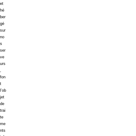
et
hé
ber
gé
sur
no
s
ser
ve
urs
,
fon
t
l’ob
jet
de
trai
te
me
nts