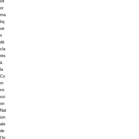
inf
or
ma
tiq
ue
s
dé
cla
rés
à
la
Co
m
mi
ssi
on
Nat
ion
ale
de
l’In