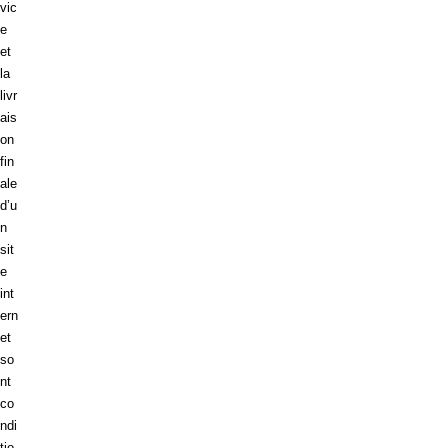
vic
e
et
la
livr
ais
on
fin
ale
d’u
n
sit
e
int
ern
et
so
nt
co
ndi
tio