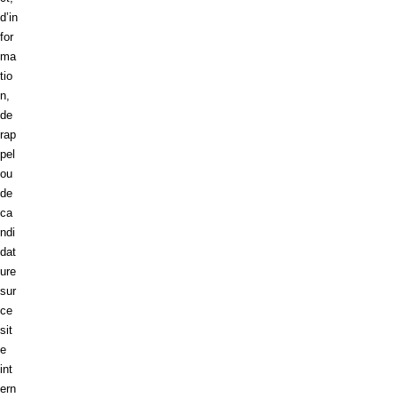
d’in
for
ma
tio
n,
de
rap
pel
ou
de
ca
ndi
dat
ure
sur
ce
sit
e
int
ern