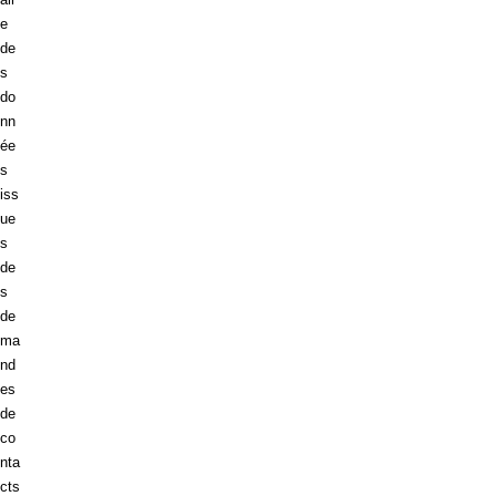
e
de
s
do
nn
ée
s
iss
ue
s
de
s
de
ma
nd
es
de
co
nta
cts