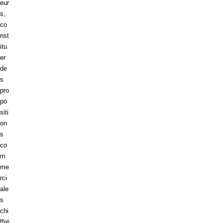
eur
s,
co
nst
itu
er
de
s
pro
po
siti
on
s
co
m
me
rci
ale
s
chi
ffré