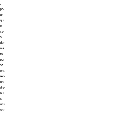
,
po
ur
qu
e
ce
s
der
nie
rs
pui
ss
ent
rép
on
dre
au
x
utili
sat