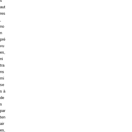
s
aut
res
,
no
n
pré
vu
es,
ni
tra
ns
mi
se
s à
de
s
par
ten
air
es,