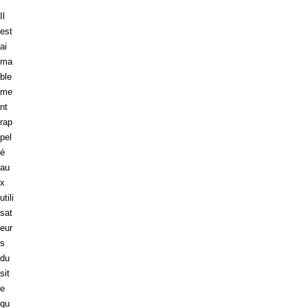
Il
est
ai
ma
ble
me
nt
rap
pel
é
au
x
utili
sat
eur
s
du
sit
e
qu