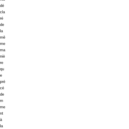
dé
cla
ré
de
la
mê
me
ma
niè
re
qu
e
pré
cé
de
m
me
nt
à
la