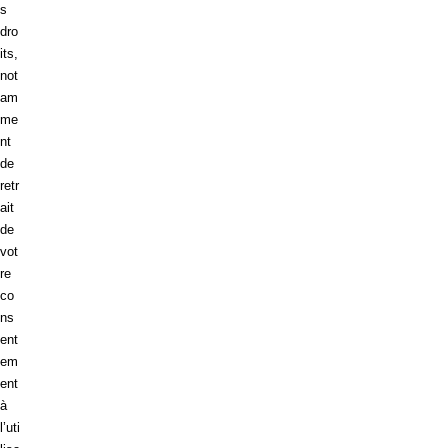
s
dro
its,
not
am
me
nt
de
retr
ait
de
vot
re
co
ns
ent
em
ent
à
l’uti