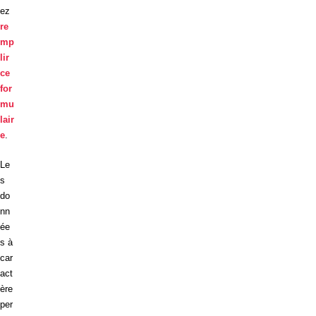
ez
re
mp
lir
ce
for
mu
lair
e
.
Le
s
do
nn
ée
s à
car
act
ère
per