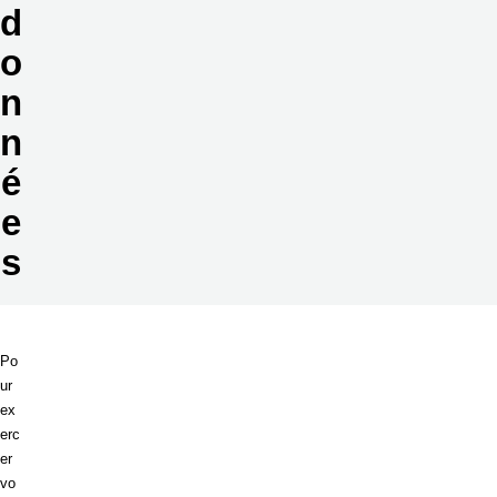
d
o
n
n
é
e
s
Po
ur
ex
erc
er
vo