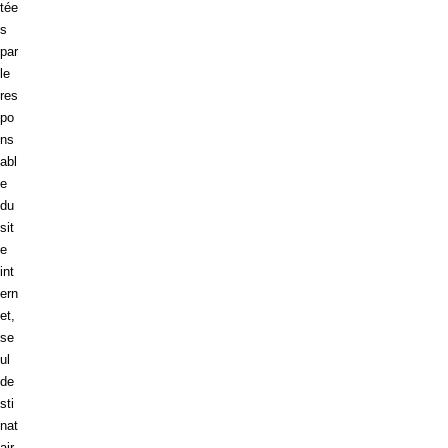
tée
s
par
le
res
po
ns
abl
e
du
sit
e
int
ern
et,
se
ul
de
sti
nat
air